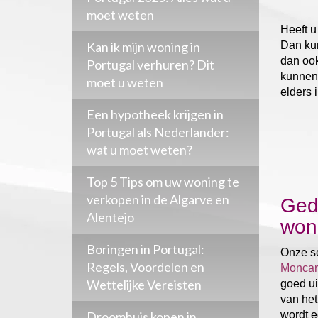
moet weten
Heeft u
Kan ik mijn woning in
Dan kun
dan ook
Portugal verhuren? Dit
kunnen 
moet u weten
elders 
Een hypotheek krijgen in
Portugal als Nederlander:
wat u moet weten?
Top 5 Tips om uw woning te
verkopen in de Algarve en
Gede
Alentejo
woni
Boringen in Portugal:
Onze se
Regels, Voordelen en
Moncar
Wettelijke Vereisten
goed ui
van het
Droomhuis kopen in
wordt e