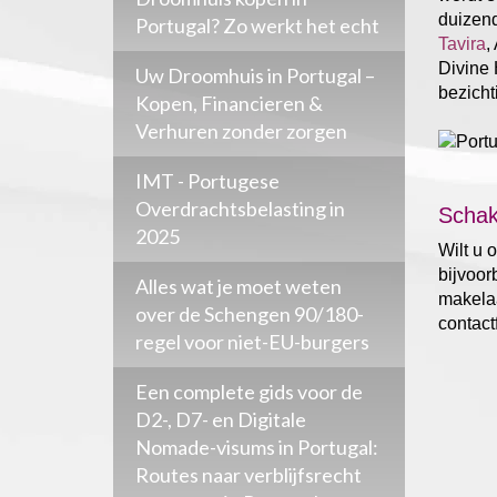
duizen
Portugal? Zo werkt het echt
Tavira
,
Divine 
Uw Droomhuis in Portugal –
bezicht
Kopen, Financieren &
Verhuren zonder zorgen
IMT - Portugese
Overdrachtsbelasting in
Schak
2025
Wilt u 
bijvoor
Alles wat je moet weten
makelaa
over de Schengen 90/180-
contactf
regel voor niet-EU-burgers
Een complete gids voor de
D2-, D7- en Digitale
Nomade-visums in Portugal:
Routes naar verblijfsrecht