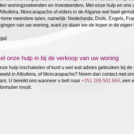
den woningzoekenden en investeerders. Met onze hulp en ons 
 Albufeira, Moncarapacho of elders in de Algarve wel heel gema
Home meerdere talen, namelijk: Nederlands, Duits, Engels, Fran
igingen van uw woning, want zo staan we de koper in de eigen t
el onze hulp in bij de verkoop van uw woning
onze hulp inschakelen of kunt u wel wat advies gebruiken bij d
beeld in Albufeira, of Moncarapacho? Neem dan contact met on
rs. U bereikt ons wanneer u belt naar
+351 289 501 664
, een 
ormulier invult.