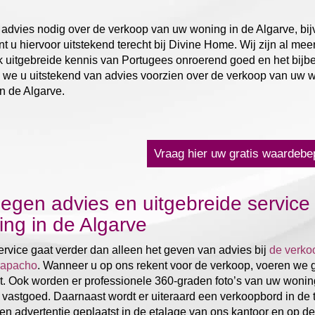
 advies nodig over de verkoop van uw woning in de Algarve, bij
t u hiervoor uitstekend terecht bij Divine Home. Wij zijn al me
 uitgebreide kennis van Portugees onroerend goed en het bijb
we u uitstekend van advies voorzien over de verkoop van uw wo
in de Algarve.
Vraag hier uw gratis waardebe
gen advies en uitgebreide service 
ng in de Algarve
rvice gaat verder dan alleen het geven van advies bij
de verko
apacho
. Wanneer u op ons rekent voor de verkoop, voeren we
t. Ook worden er professionele 360-graden foto’s van uw wonin
 vastgoed. Daarnaast wordt er uiteraard een verkoopbord in de 
en advertentie geplaatst in de etalage van ons kantoor en op de 