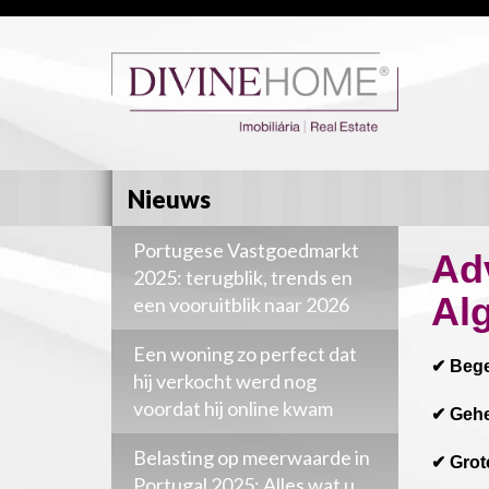
Nieuws
Portugese Vastgoedmarkt
Ad
2025: terugblik, trends en
Al
een vooruitblik naar 2026
Een woning zo perfect dat
✔ Bege
hij verkocht werd nog
voordat hij online kwam
✔ Gehe
Belasting op meerwaarde in
✔ Grot
Portugal 2025: Alles wat u