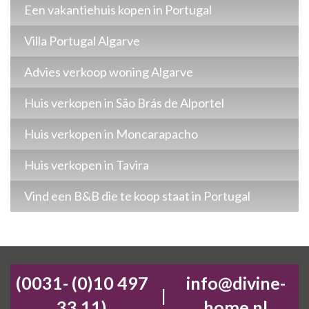
Een vakantiehuis kopen in Portugal
Villa Portugal Algarve
Advies verkoop woning Algarve
Huis verkopen in São Brás de Alportel
Huis verkopen in Moncarapacho
Huis verkopen in Tavira
Vind een B&B die te koop staat in Portugal
(0031- (0)10 497
info@divine-
|
33 11)
home.nl