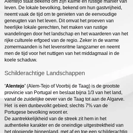
Alentejo staat bekend om zijn kalme en rustige manier van
leven. De lokale bevolking, bekend om hun gastvrijheid,
neemt vaak de tijd om te genieten van de eenvoudige
geneugten van het leven. Dit omvat het proeven van
heerlijke lokale gerechten, het maken van rustige
wandelingen door het landschap en het waarderen van het
rijke culturele erfgoed van de regio. Zeker in de warme
zomermaanden is het levensritme langzamer en neemt
men de tijd voor het nuttigen van het middagmaal in de
koele schaduw.
Schilderachtige Landschappen
‘Alentejo’
(Alem-Tejo of Voorbij de Taag) is de grootste
provincie van Portugal en beslaat bijna 1/3 van het land,
vanaf de zuidelijke oever van de Taag tot aan de Algarve.
Het is een dunbevolkt gebied; slechts 7% van de
Portugese bevolking woont er.
De aantrekkelijkheid van de streek zit hem in het
authentieke karakter en de oneindige uitgestrektheid van
het glooiende binnenland, met af en toe een schilderachtig